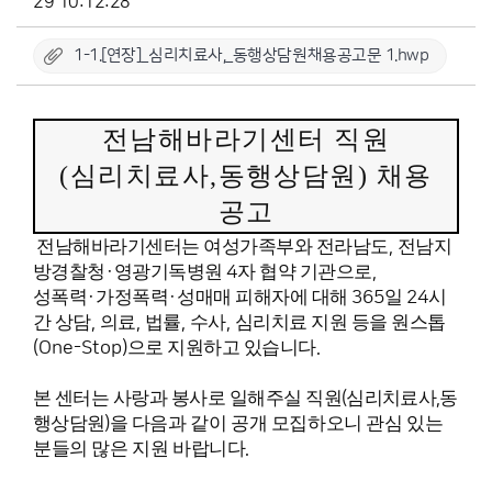
29 10:12:28
1-1.[연장]_심리치료사,_동행상담원채용공고문 1.hwp
전남해바라기센터 직원
(
심리치료사
,
동행상담원
)
채용
공고
전남해바라기센터는 여성가족부와 전라남도
,
전남지
방경찰청
·
영광기독병원
4
자 협약 기관으로
,
성폭력
·
가정폭력
·
성매매 피해자에 대해
365
일
24
시
간 상담
,
의료
,
법률
,
수사
,
심리치료 지원 등을 원스톱
(One-Stop)
으로 지원하고 있습니다
.
본 센터는 사랑과 봉사로 일해주실 직원
(
심리치료사
,
동
행상담원
)
을 다음과 같이 공개 모집하오니 관심 있는
분들의 많은 지원 바랍니다
.