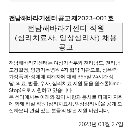
전남해바라기센터 공고 제
–
호
2023
001
전남해바라기센터 직원
(
심리치료사, 임상심리사
)
채용
공고
전남해바라기센터는 여성가족부와 전라남도
,
전라남
도경찰청
,
영광기독병원
4
자 협약 기관으로
,
성폭력
·
가정폭력
·
성매매 피해자에 대해
365
일
24
시간 상
담
,
의료
,
법률
,
수사
,
심리치료 지원 등을 원스톱
(One-
Stop)
으로 지원하고 있습니다
.
본 센터에서는 아래와 같이 사랑과 봉사로 피해자 지원
에 함께 하실 직원
(
심리치료사, 임상심리사
)
을
공개 모
집하오니 관심 있는 분들의 많은 지원 바랍니다
.
년
월
일
2023
01
27