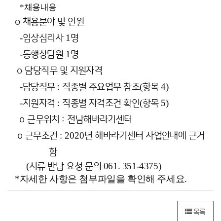
*채용내용
o
채용분야 및 인원
-
1
임상심리사
명
-
1
동행상담원
명
o
담당직무 및 지원자격
-
:
(
4)
담당직무
직종별 주요업무 참조
항목
-
:
(
5)
지원자격
직종별 자격조건 확인
항목
o
근무위치
:
전남해바라기센터
: 2020
o
근무조건
년 해바라기센터 사업안내에 근거
함
(
061. 351-4375)
서류 반납 요청 문의
*자세한 사항은 첨부파일을 확인해 주세요.
목록