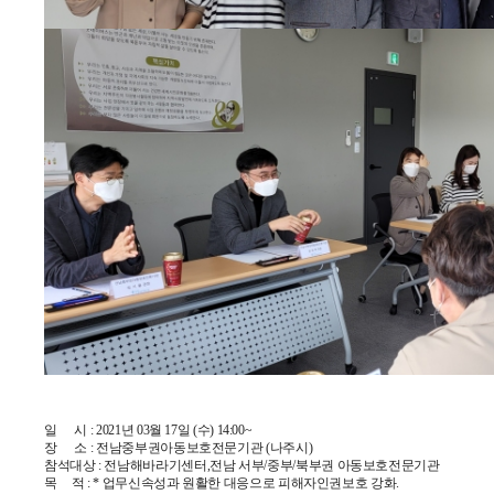
일 시 : 2021년 03월 17일 (수) 14:00~
장 소 : 전남중부권아동보호전문기관 (나주시)
참석대상 : 전남해바라기센터,전남 서부/중부/북부권 아동보호전문기관
목 적 : * 업무신속성과 원활한 대응으로 피해자인권보호 강화.