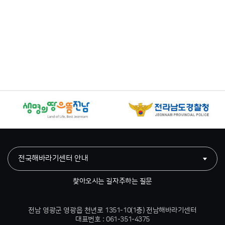
전국해바라기센터 안내
찾아오시는 길
자주하는 질문
전남 영광군 영광읍 천년로 1351-10(1층) 전남해바라기센터
대표번호 : 061-351-4375