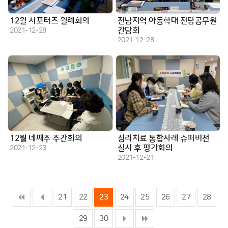
12월 서포터즈 월례회의
전남지역 아동학대 전담공무원
작성일
간담회
2021-12-28
작성일
2021-12-28
12월 네째주 주간회의
심리치료 통합사례 슈퍼비전
작성일
실시 후 평가회의
2021-12-23
작성일
2021-12-21
21
22
23
24
25
26
27
28
29
30