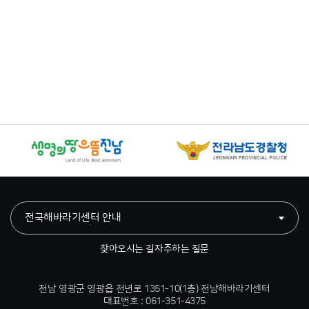
전국해바라기센터 안내
찾아오시는 길
자주하는 질문
전남 영광군 영광읍 천년로 1351-10(1층) 전남해바라기센터
대표번호 : 061-351-4375