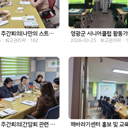
간회의(나만의 스트레스 해소법)
영광군 시니어클럽 활동가
작성자
조회수
작성일
작성자
조회
5
최고관리자
162
2026-03-25
최고관리자
주간회의(간담회 관련 논의)
해바라기센터 홍보 및 교육(조선간호