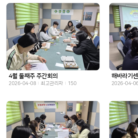
4월 둘째주 주간회의
해바라기센터 
작성일
작성자
조회수
작성일
2026-04-08
최고관리자
150
2026-04-0