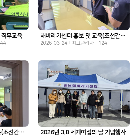
 직무교육
해바라기센터 홍보 및 교육(조선간호대 실습생)
수
작성일
작성자
조회수
144
2026-03-24
최고관리자
124
대 실습생)
2026년 3.8 세계여성의 날 기념행사