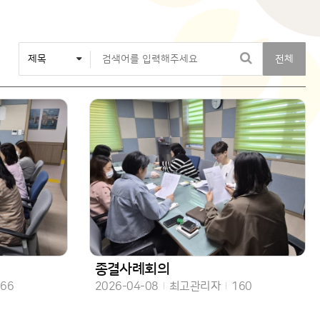
전체
종결사례회의
수
작성일
작성자
조회수
166
2026-04-08
최고관리자
160