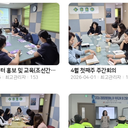
홍보 및 교육(조선간호대실습생)
4월 첫째주 주간회의
작성자
조회수
작성일
작성자
조회
6
최고관리자
153
2026-04-01
최고관리자