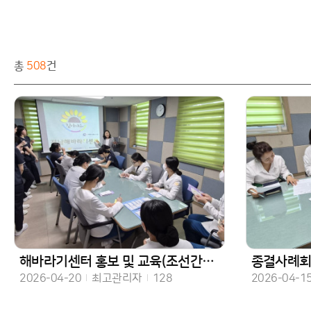
총
508
건
해바라기센터 홍보 및 교육(조선간호대, 호남대 간호실습생)
종결사례
작성일
작성자
조회수
작성일
2026-04-20
최고관리자
128
2026-04-1