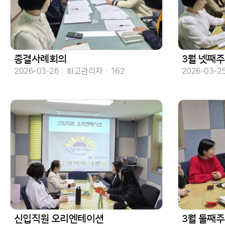
종결사례회의
3월 넷째주 주
작성일
작성자
조회수
작성일
2026-03-26
최고관리자
162
2026-03-2
신입직원 오리엔테이션
3월 둘째주 